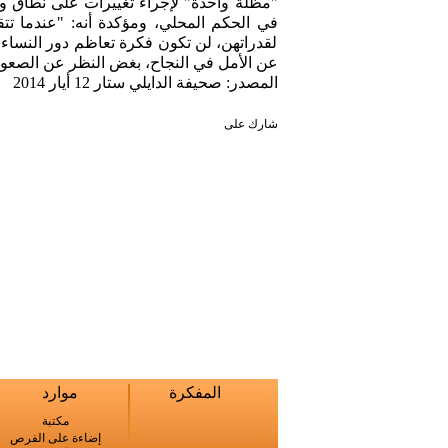
"مظلة واحدة" لإجراء تغييرات على نطاق وا
في الحكم المحلي، ومؤكدة أنه: "عندما تت
لقدراتهن، لن تكون فكرة تعاظم دور النساء ف
عن الأمل في النجاح، بغض النظر عن الصعوبا
المصدر: صحيفة الدايلي ستار 12 أيار 2014
شارك على
المفكرة
موارد
مكتبة
إضاءة على الفرص