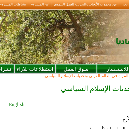
 نحن
عن مجموعة الأبحاث والتدريب للعمل التنموي
عن المشروع
نشاطات المشروع
للاستفسار
سوق العمل
استطلاعات للاراء
نشرات
المرأة في العالم العربي وتحديات الإسلام السياسي
حديات الإسلام السياسي
English
ي
فرج
 والمعلومات (أيريس)