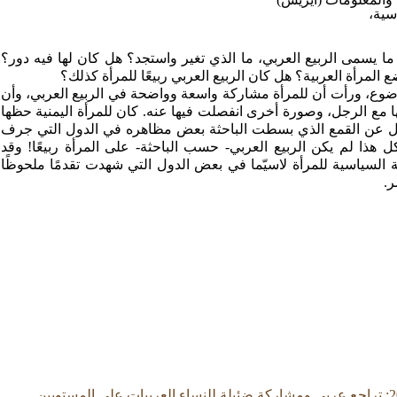
سية،
 ما يسمى الربيع العربي، ما الذي تغير واستجد؟ هل كان لها فيه دور؟
المرأة العربية؟ هل كان الربيع العربي ربيعًا للمرأة كذلك؟
وضوع، ورأت أن للمرأة مشاركة واسعة وواضحة في الربيع العربي، وأن
مع الرجل، وصورة أخرى انفصلت فيها عنه. كان للمرأة اليمنية حظها
عزل عن القمع الذي بسطت الباحثة بعض مظاهره في الدول التي جرف
 هذا لم يكن الربيع العربي- حسب الباحثة- على المرأة ربيعًا! وقد
ة السياسية للمرأة لاسيّما في بعض الدول التي شهدت تقدمًا ملحوظًا
ر.
التقرير العربي للأهداف الإنمائية للألفية 2013: تراجع عربي ومشاركة ضئيلة للنساء العربيات على المستويين