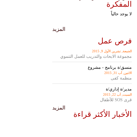
المفكرة
لا يوجد حالياً
المزيد
فرص عمل
الجمعة, تشرين اﻷول 9, 2015
مجموعة الابحاث والتدريب للعمل التنموي
منسق/ة برنامج - مشروع
الاثنين, آب 31, 2015
منظمة كفى
مدير/ة إداري/ة
السبت, آب 22, 2015
قرى SOS للأطفال
المزيد
الأخبار الأكثر قراءة