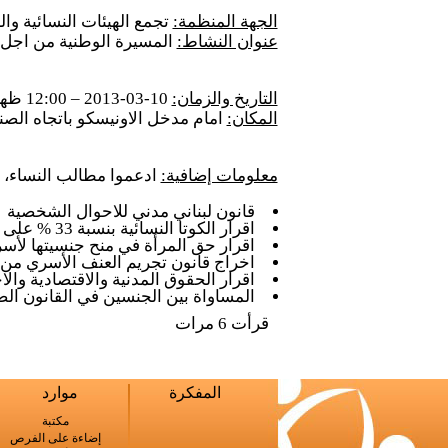
الجهة المنظمة:
تجمع الهيئات النسائية وال
عنوان النشاط:
المسيرة الوطنية من اجل ت
التاريخ والزمان:
10-03-2013 – 12:00 ظهراً
المكان:
امام مدخل الاونيسكو باتجاه الصنائ
معلومات إضافية:
ادعموا مطالب النساء، 
قانون لبناني مدني للاحوال الشخصية
اقرار الكوتا النسائية بنسبة 33 % على الاقل في الهيئات المنتخبة كافة وفي مواقع صنع القرار
اقرار حق المرأة في منح جنسيتها لأسر
اخراج قانون تجريم العنف الأسري من
اقرار الحقوق المدنية والاقتصادية وال
المساواة بين الجنسين في القانون ال
قرأت 6 مرات
المفكرة
موارد
مكتبة
إضاءة على الفرص