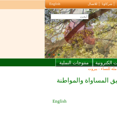
English
شركاؤنا
للاتصال
 الكترونية
منتوجات النملية
ملة للنساء - بيروت
قيق المساواة والمواطنة
English