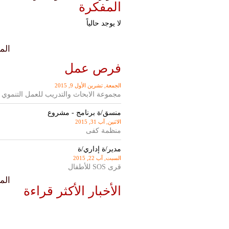
المفكرة
لا يوجد حالياً
المزيد
فرص عمل
الجمعة, تشرين اﻷول 9, 2015
مجموعة الابحاث والتدريب للعمل التنموي
منسق/ة برنامج - مشروع
الاثنين, آب 31, 2015
منظمة كفى
مدير/ة إداري/ة
السبت, آب 22, 2015
قرى SOS للأطفال
المزيد
الأخبار الأكثر قراءة