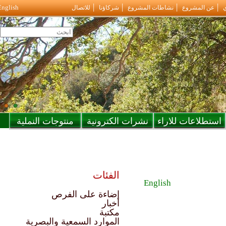
English
ع
نشاطات المشروع
شركاؤنا
للاتصال
 للاراء
نشرات الكترونية
منتوجات النملية
الفئات
English
إضاءة على الفرص
أخبار
مكتبة
الموارد السمعية والبصرية