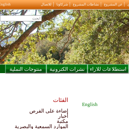
English
ع
نشاطات المشروع
شركاؤنا
للاتصال
 للاراء
نشرات الكترونية
منتوجات النملية
الفئات
English
إضاءة على الفرص
أخبار
مكتبة
الموارد السمعية والبصرية