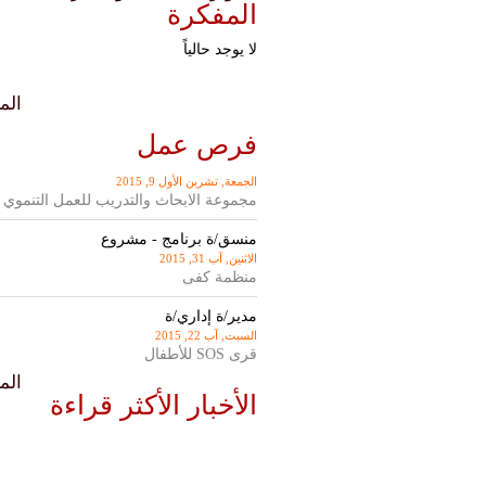
المفكرة
لا يوجد حالياً
المزيد
فرص عمل
الجمعة, تشرين اﻷول 9, 2015
مجموعة الابحاث والتدريب للعمل التنموي
منسق/ة برنامج - مشروع
الاثنين, آب 31, 2015
منظمة كفى
مدير/ة إداري/ة
السبت, آب 22, 2015
قرى SOS للأطفال
المزيد
الأخبار الأكثر قراءة