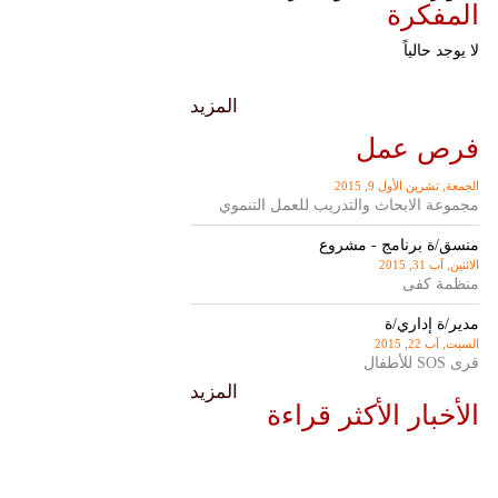
المفكرة
لا يوجد حالياً
المزيد
فرص عمل
الجمعة, تشرين اﻷول 9, 2015
مجموعة الابحاث والتدريب للعمل التنموي
منسق/ة برنامج - مشروع
الاثنين, آب 31, 2015
منظمة كفى
مدير/ة إداري/ة
السبت, آب 22, 2015
قرى SOS للأطفال
المزيد
الأخبار الأكثر قراءة